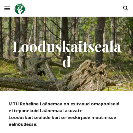
Skip to main content
Skip to navigation
Looduskaitseala
d
MTÜ Roheline Läänemaa on esitanud omapoolseid
ettepanekuid Läänemaal asuvate
Looduskaitsealade kaitse-eeskirjade muutmisse
eelnõudesse: