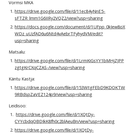
Vormsi MKA
https://drive.google.com/file/d/11ec84yNnE5-
sFTZR_lmm1G6IIRy2VQZ2/view?usp=sharing
https://docs.google.com/document/d/1UFpp_0kJew8oX
WDz_uUzfAD6u6Ntd4vAebrTFyhydVM/edit?
usp=sharing
Matsalu:
https://drive.google.com/file/d/1LrmKiGsYY1bMHjZJPP
zgtgKrCXqCZAS-/view?usp=sharing
Käntu Kastja:
https://drive.google.com/file/d/153WtgFEbD9KDOKTW
9RBdspZaVEZ124p9/view?usp=sharing
Leidisoo:
https://drive.google.com/file/d/1XQtDy-
CYYcbdqOBDIkK8fh0c2blAeuBn/view?usp=sharing
https://drive.google.com/file/d/1XQtDy-